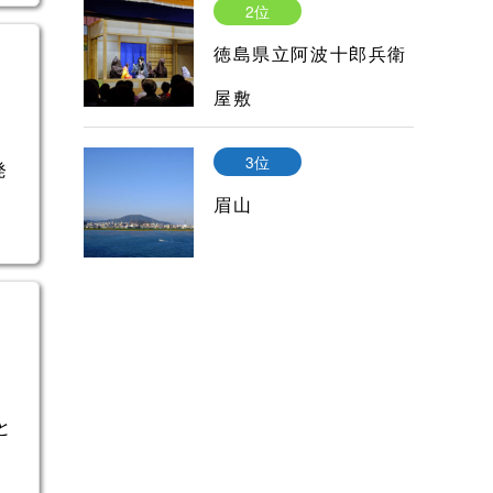
2位
徳島県立阿波十郎兵衛
屋敷
3位
発
眉山
と