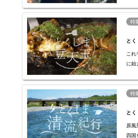
特
とく
これ
に始
特
とく
原風
四国