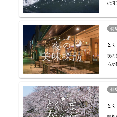
の河
特
とく
夜の
ろが
特
とく
県都