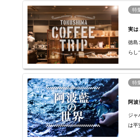
特
実は
徳島
らし
特
阿波
ジャ
は平