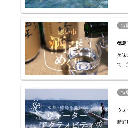
特
徳島
美味
て、
特
ウォ
新町