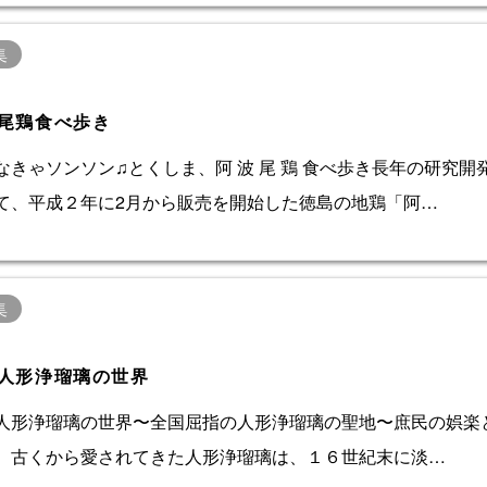
集
尾鶏食べ歩き
なきゃソンソン♫とくしま、阿 波 尾 鶏 食べ歩き長年の研究開
て、平成２年に2月から販売を開始した徳島の地鶏「阿…
集
人形浄瑠璃の世界
人形浄瑠璃の世界〜全国屈指の人形浄瑠璃の聖地〜庶民の娯楽
、古くから愛されてきた人形浄瑠璃は、１６世紀末に淡…