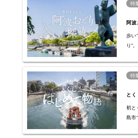
特
阿波
歩い
り”
特
とく
初と
島市