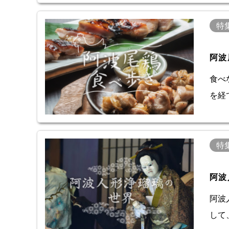
特
阿波
食べ
を経
特
阿波
阿波
して