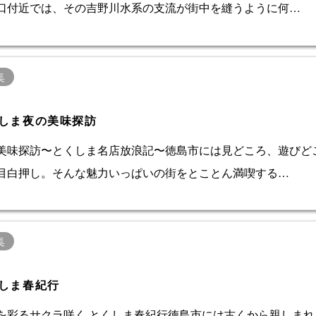
口付近では、その吉野川水系の支流が街中を縫うように何…
集
しま夜の美味探訪
美味探訪〜とくしま名店放浪記〜徳島市には見どころ、遊びど
目白押し。そんな魅力いっぱいの街をとことん満喫する…
集
しま春紀行
を彩るサクラ咲く とくしま春紀行徳島市には古くから親しまれ