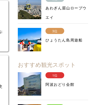
あわぎん眉山ロープウ
エイ
3位
ぶ
ひょうたん島周遊船
おすすめ観光スポット
1位
阿波おどり会館
史