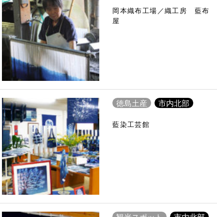
岡本織布工場／織工房 藍布
屋
徳島土産
市内北部
藍染工芸館
観光スポット
市内北部