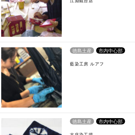
江淵鏡台店
徳島土産
市内中心部
藍染工房 ルアフ
徳島土産
市内中心部
古庄染工場