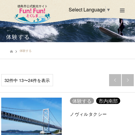
徳島市公式観光サイト
Select Language
▼
m
体験する
体験する
32件中 13〜24件を表示


市内南部
体験する
市内南部
ノヴィルタクシー