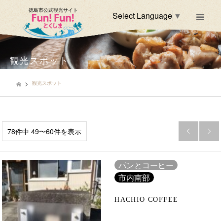
徳島市公式観光サイト
Select Language
▼
m
観光スポット
観光スポット
78件中 49〜60件を表示


市内南部
パンとコーヒー
市内南部
HACHIO COFFEE