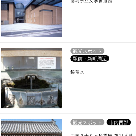
徳島県立文学書道館
観光スポット
駅前・新町周辺
錦竜水
観光スポット
市内西部
四国八十八ヶ所霊場 第15番札