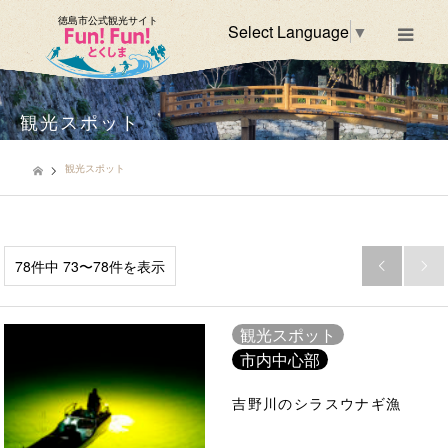
徳島市公式観光サイト
Select Language
▼
m
観光スポット
観光スポット
78件中 73〜78件を表示


観光スポット
市内中心部
吉野川のシラスウナギ漁