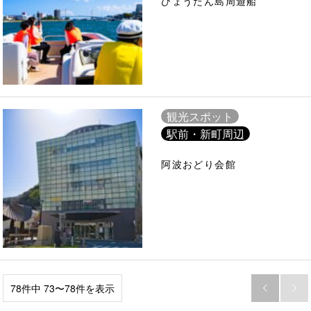
ひょうたん島周遊船
観光スポット
駅前・新町周辺
阿波おどり会館
78件中 73〜78件を表示

