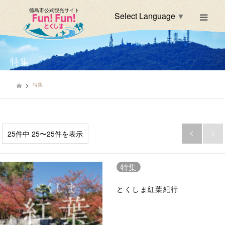
徳島市公式観光サイト
Select Language
▼
m
特集
特集
25件中 25〜25件を表示


特集
とくしま紅葉紀行