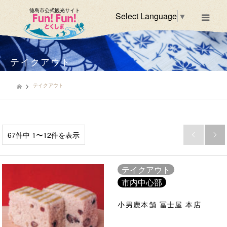
徳島市公式観光サイト
Select Language
▼
m
テイクアウト
テイクアウト
67件中 1〜12件を表示


テイクアウト
市内中心部
小男鹿本舗 冨士屋 本店