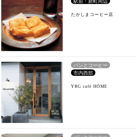
駅前・新町周辺
たかしまコーヒー店
パンとコーヒー
市内西部
YRG café HŌME
パンとコーヒー