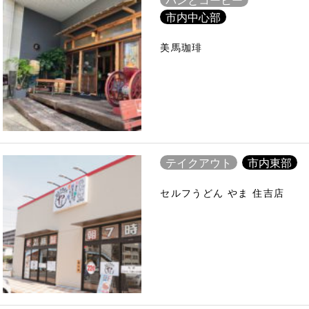
市内中心部
美馬珈琲
テイクアウト
市内東部
セルフうどん やま 住吉店