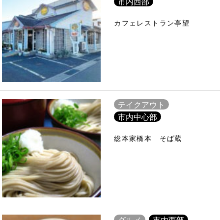
市内西部
カフェレストラン亭望
テイクアウト
市内中心部
総本家橋本 そば蔵
グルメ
市内西部