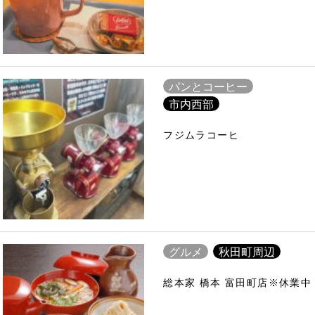
パンとコーヒー
市内西部
フジムラコーヒ
グルメ
秋田町周辺
総本家 橋本 富田町店※休業中