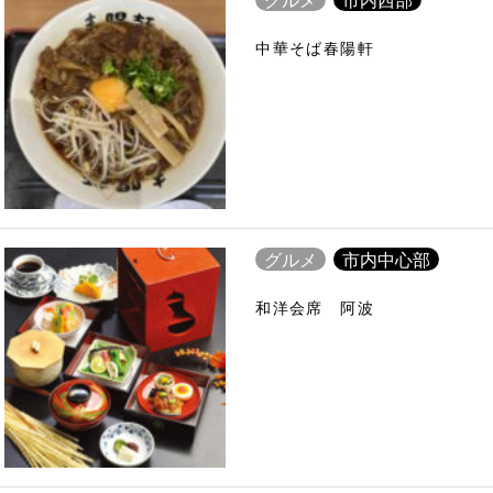
中華そば春陽軒
グルメ
市内中心部
和洋会席 阿波