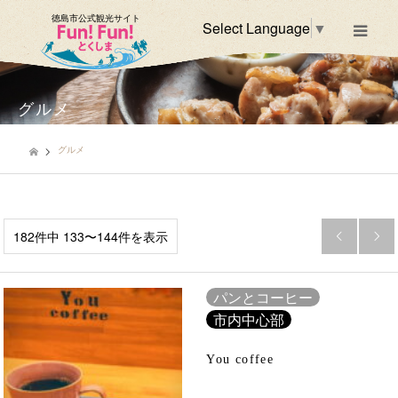
徳島市公式観光サイト
Select Language
▼
m
グルメ
グルメ
182件中 133〜144件を表示


パンとコーヒー
市内中心部
You coffee