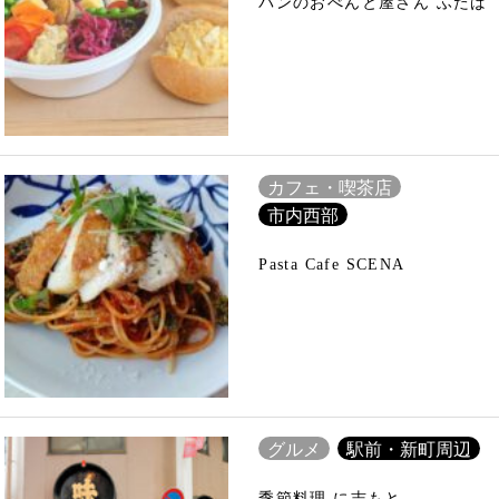
パンのおべんと屋さん ふたば
カフェ・喫茶店
市内西部
Pasta Cafe SCENA
グルメ
駅前・新町周辺
季節料理 に志もと