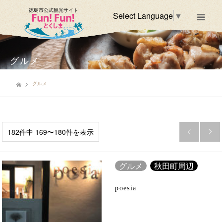
徳島市公式観光サイト
Select Language
▼
m
グルメ
グルメ
182件中 169〜180件を表示


グルメ
秋田町周辺
poesia