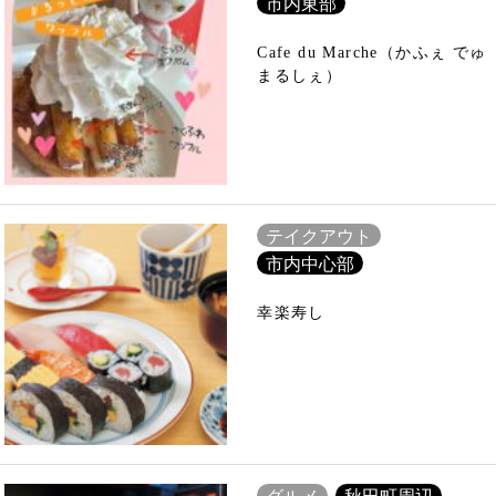
市内東部
Cafe du Marche（かふぇ でゅ
まるしぇ）
テイクアウト
市内中心部
幸楽寿し
グルメ
秋田町周辺