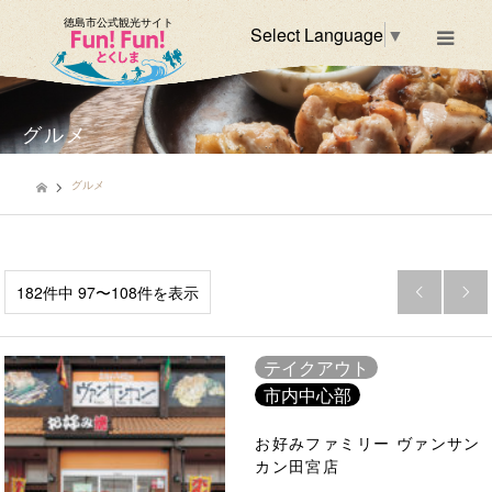
徳島市公式観光サイト
Select Language
▼
m
グルメ
グルメ
182件中 97〜108件を表示


テイクアウト
市内中心部
お好みファミリー ヴァンサン
カン田宮店