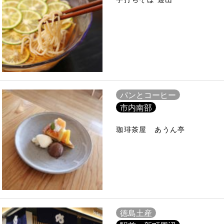
パンとコーヒー
市内南部
珈琲茶屋 あうん亭
徳島土産