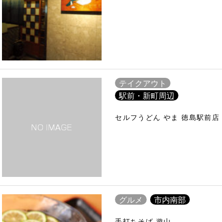
テイクアウト
駅前・新町周辺
セルフうどん やま 徳島駅前店
グルメ
市内南部
手打ちそば 遊山