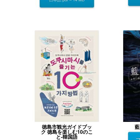
徳島市観光ガイドブッ
藍
ク 徳島を楽しむ10のこ
と-韓国語