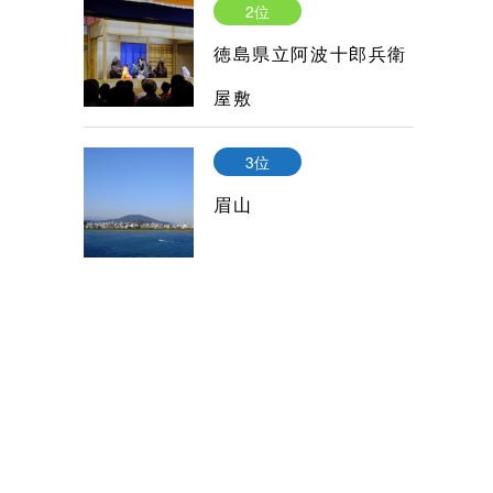
2位
徳島県立阿波十郎兵衛
屋敷
3位
眉山