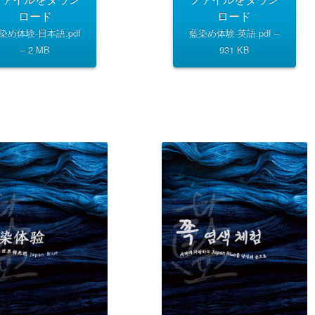
ロード
ロード
染め体験-日本語.pdf
藍染め体験-英語.pdf –
– 2 MB
931 KB