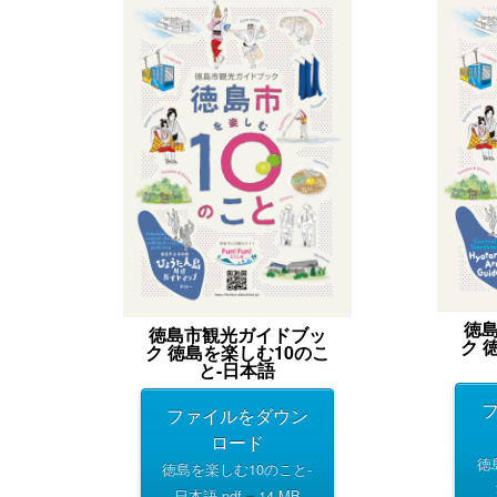
徳
徳島市観光ガイドブッ
ク 
ク 徳島を楽しむ10のこ
と-日本語
ファイルをダウン
ロード
徳
徳島を楽しむ10のこと-
日本語.pdf – 14 MB