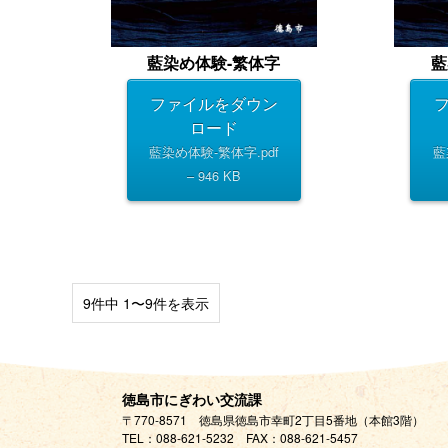
藍染め体験-繁体字
藍
ファイルをダウン
ロード
藍染め体験-繁体字.pdf
藍
– 946 KB
9件中 1〜9件を表示
徳島市にぎわい交流課
〒770-8571 徳島県徳島市幸町2丁目5番地（本館3階）
TEL：
088-621-5232
FAX：088-621-5457