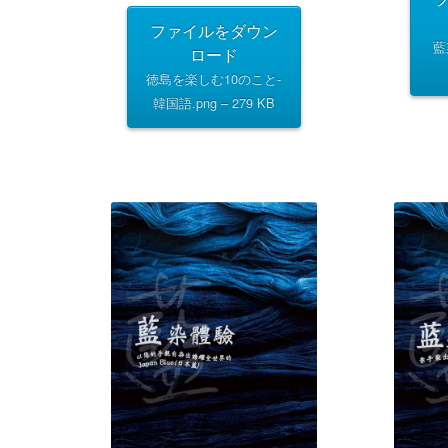
ファイルをダウン
藍
ロード
徳島を楽しむ10のこと-
韓国語.png – 279 KB