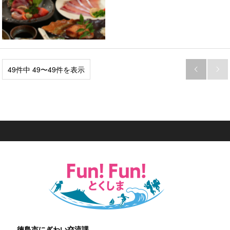
49件中 49〜49件を表示


徳島市にぎわい交流課