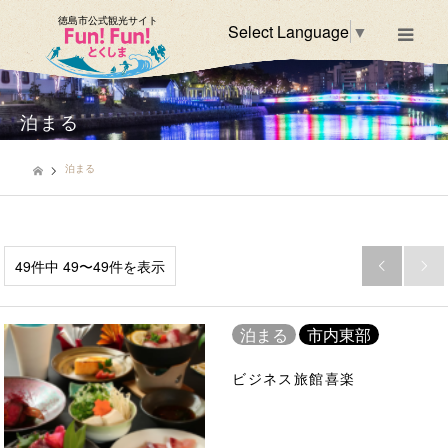
徳島市公式観光サイト
Select Language
▼
m
泊まる
泊まる
49件中 49〜49件を表示


泊まる
市内東部
ビジネス旅館喜楽