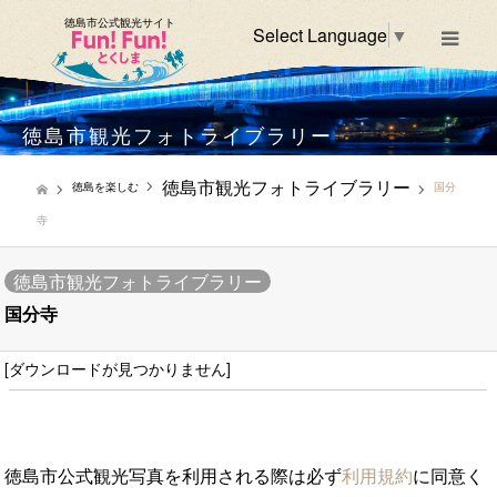
徳島市公式観光サイト
Select Language
▼
m
徳島市観光フォトライブラリー
徳島市観光フォトライブラリー
徳島を楽しむ
国分
寺
徳島市観光フォトライブラリー
国分寺
[ダウンロードが見つかりません]
徳島市公式観光写真を利用される際は必ず
利用規約
に同意く