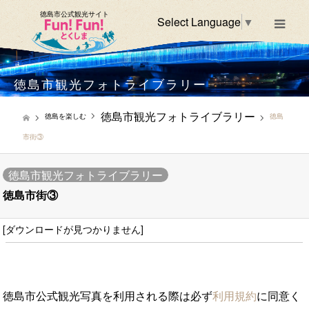
徳島市公式観光サイト
Select Language
▼
m
徳島市観光フォトライブラリー
徳島市観光フォトライブラリー
徳島を楽しむ
徳島
市街③
徳島市観光フォトライブラリー
徳島市街③
[ダウンロードが見つかりません]
徳島市公式観光写真を利用される際は必ず
利用規約
に同意く