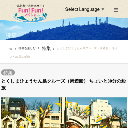
徳島市公式観光サイト
Select Language
▼
m
特集
特集
徳島を楽しむ
とくしまひょうたん島クルーズ（周遊船） ちょ
いと30分の船旅
特集
とくしまひょうたん島クルーズ（周遊船） ちょいと30分の船
旅