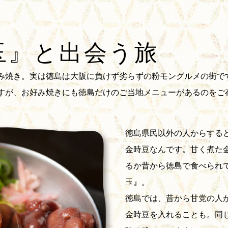
玉』と
出会う旅
み焼き。実は徳島は大阪に負けず劣らずの粉モングルメの街で
すが、お好み焼きにも徳島だけのご当地メニューがあるのをご
徳島県民以外の人からする
金時豆なんです。甘く煮た
るか昔から徳島で食べられ
玉』。
徳島では、昔から甘党の人
金時豆を入れることも。同