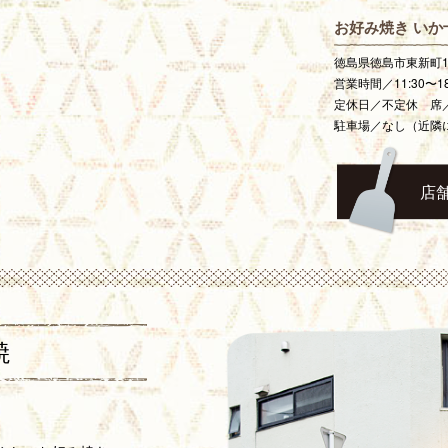
お好み焼き いか
徳島県徳島市東新町1-28-
営業時間／11:30〜18
定休日／不定休 席
駐車場／なし（近隣
店
焼