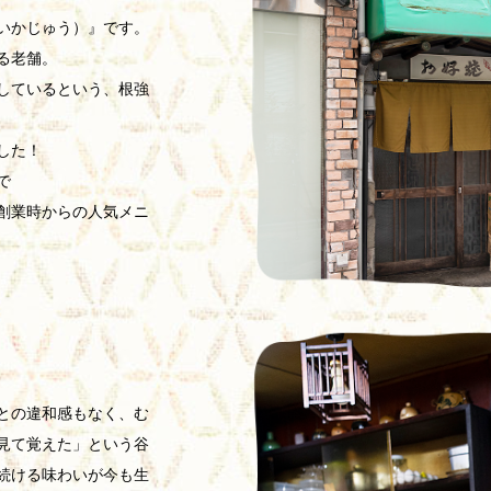
いかじゅう）』です。
る老舗。
しているという、根強
した！
で
創業時からの人気メニ
との違和感もなく、む
見て覚えた」という谷
続ける味わいが今も生