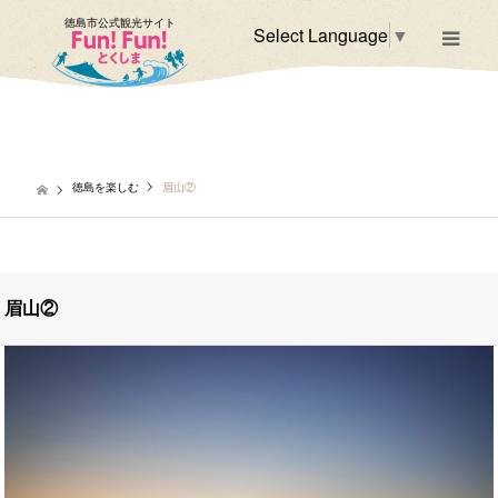
徳島市公式観光サイト
Select Language
▼
m
徳島を楽しむ
眉山②
眉山②