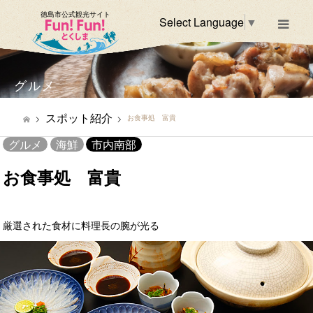
徳島市公式観光サイト
Select Language
▼
m
グルメ
スポット紹介
お食事処 富貴
グルメ
海鮮
市内南部
お食事処 富貴
厳選された食材に料理長の腕が光る
市内南部