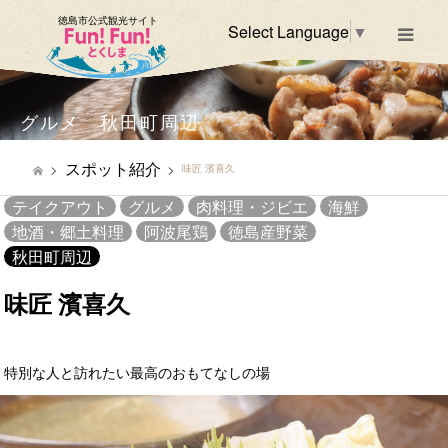
徳島市公式観光サイト
Select Language
▼
m
グルメ 秋田町周辺
スポット紹介
味匠 濱喜久
テイクアウト
グルメ
肉料理・ジビエ
海鮮
地酒・郷土料理
阿波尾鶏
徳島産野菜
秋田町周辺
味匠 濱喜久
特別な人と訪れたい最高のおもてなしの場