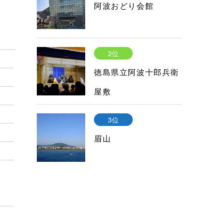
阿波おどり会館
2位
徳島県立阿波十郎兵衛
屋敷
3位
眉山