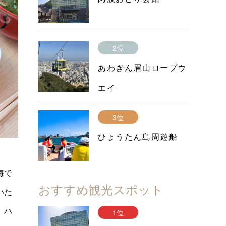
2位
あわぎん眉山ロープウ
エイ
3位
ひょうたん島周遊船
海で
おすすめ観光スポット
いた
、ハ
1位