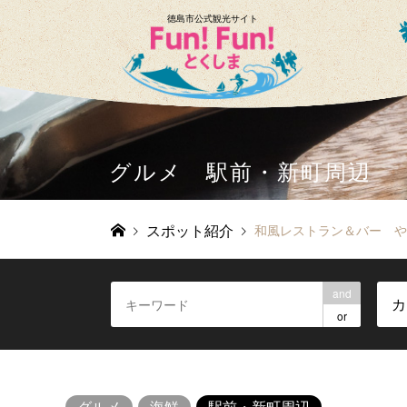
徳島市公式観光サイト
グルメ 駅前・新町周辺
スポット紹介
和風レストラン＆バー や
and
カ
or
グルメ
海鮮
駅前・新町周辺