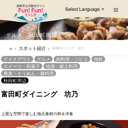
徳島市公式観光サイト
Select Language
▼
m
グルメ 秋田町周辺
スポット紹介
富田町ダイニング 坊乃
テイクアウト
グルメ
肉料理・ジビエ
海鮮
スイーツ・和菓子
地酒・郷土料理
蕎麦・そうめん・麺料理
秋田町周辺
富田町ダイニング 坊乃
上質な空間で楽しむ地元食材の和＆洋食