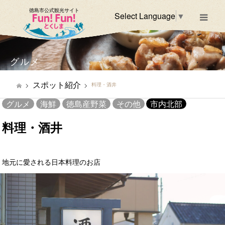
徳島市公式観光サイト
Select Language
▼
m
グルメ
スポット紹介
料理・酒井
グルメ
海鮮
徳島産野菜
その他
市内北部
料理・酒井
地元に愛される日本料理のお店
市内北部