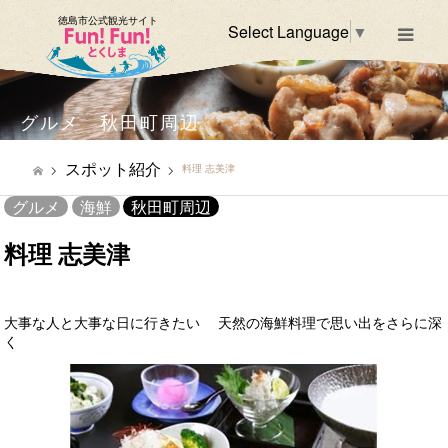
徳島市公式観光サイト
Select Language
▼
m
グルメ 秋田町周辺
スポット紹介
料理 志美津
グルメ
海鮮
秋田町周辺
料理 志美津
大事な人と大事な日に行きたい 天然の海鮮料理で思い出をさらに深
く