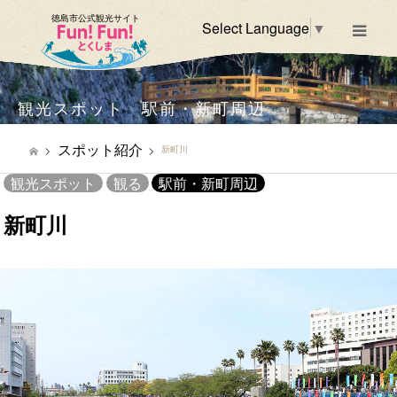
徳島市公式観光サイト
Select Language
▼
m
観光スポット 駅前・新町周辺
スポット紹介
新町川
観光スポット
観る
駅前・新町周辺
新町川