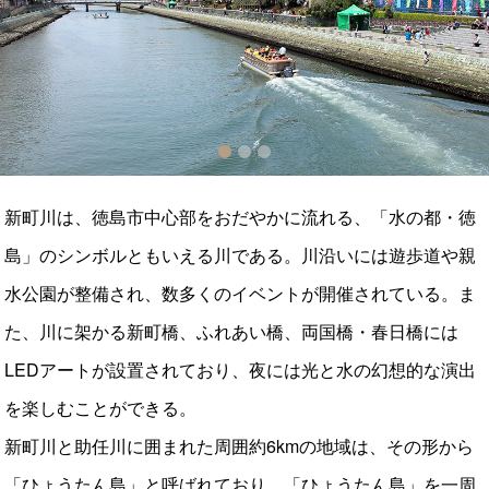
1
2
3
新町川は、徳島市中心部をおだやかに流れる、「水の都・徳
島」のシンボルともいえる川である。川沿いには遊歩道や親
水公園が整備され、数多くのイベントが開催されている。ま
た、川に架かる新町橋、ふれあい橋、両国橋・春日橋には
LEDアートが設置されており、夜には光と水の幻想的な演出
を楽しむことができる。
新町川と助任川に囲まれた周囲約6kmの地域は、その形から
「ひょうたん島」と呼ばれており、「ひょうたん島」を一周