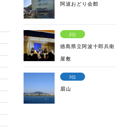
阿波おどり会館
2位
徳島県立阿波十郎兵衛
屋敷
3位
眉山