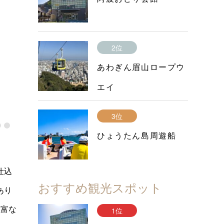
2位
あわぎん眉山ロープウ
エイ
3位
ひょうたん島周遊船
仕込
おすすめ観光スポット
あり
豊富な
1位