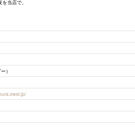
夜を当店で。
ーダー）
ura.owst.jp/