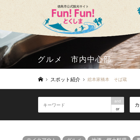
徳島市公式観光サイト
グルメ 市内中心部
スポット紹介
総本家橋本 そば蔵
and
カ
or
テイクアウト
グルメ
地酒・郷土料理