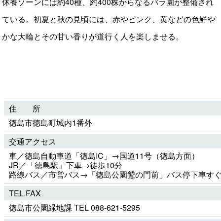
休養ゾーンには約40種、約400株からなるバラ園が整備され
ている。初夏と秋の見頃には、赤やピンク、黄などの色鮮や
かな大輪とその甘い香りが道行く人を楽しませる。
住 所
徳島市徳島町城内1番外
交通アクセス
車／徳島自動車道「徳島IC」→国道11号（徳島方面）
JR／「徳島駅」下車→徒歩10分
路線バス／市営バス→「徳島公園鷲の門前」バス停下車す
TEL.FAX
徳島市公園緑地課 TEL 088-621-5295