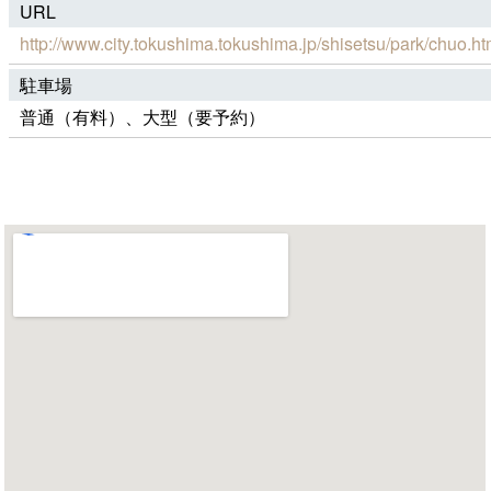
URL
http://www.city.tokushima.tokushima.jp/shisetsu/park/chuo.ht
駐車場
普通（有料）、大型（要予約）