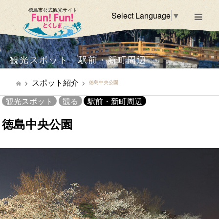
徳島市公式観光サイト
Select Language
▼
m
観光スポット 駅前・新町周辺
スポット紹介
徳島中央公園
観光スポット
観る
駅前・新町周辺
徳島中央公園