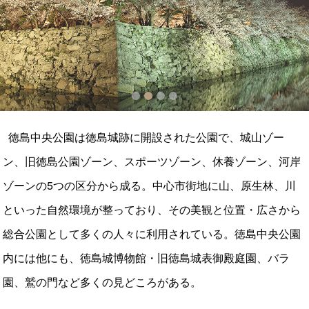
1
2
3
4
徳島中央公園は徳島城跡に開設された公園で、城山ゾー
ン、旧徳島公園ゾーン、スポーツゾーン、休養ゾーン、河岸
ゾーンの5つの区分から成る。中心市街地に山、原生林、川
といった自然環境が整っており、その美観と位置・広さから
総合公園として多くの人々に利用されている。徳島中央公園
内には他にも、徳島城博物館・旧徳島城表御殿庭園、バラ
園、鷲の門など多くの見どころがある。