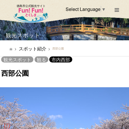
徳島市公式観光サイト
Select Language
▼
m
観光スポット
スポット紹介
西部公園
観光スポット
観る
市内西部
西部公園
市内西部