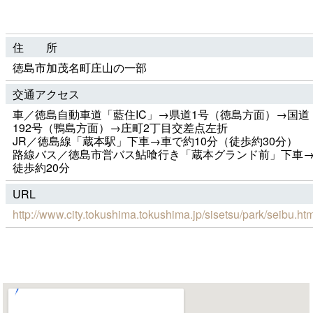
住 所
徳島市加茂名町庄山の一部
交通アクセス
車／徳島自動車道「藍住IC」→県道1号（徳島方面）→国道
192号（鴨島方面）→庄町2丁目交差点左折
JR／徳島線「蔵本駅」下車→車で約10分（徒歩約30分）
路線バス／徳島市営バス鮎喰行き「蔵本グランド前」下車
徒歩約20分
URL
http://www.city.tokushima.tokushima.jp/sisetsu/park/seibu.ht