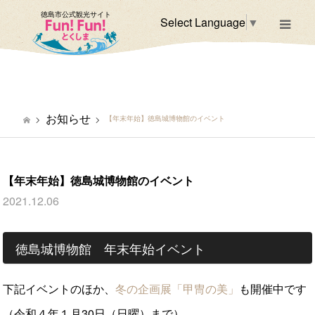
徳島市公式観光サイト
Select Language
▼
m
お知らせ
【年末年始】徳島城博物館のイベント
【年末年始】徳島城博物館のイベント
2021.12.06
徳島城博物館 年末年始イベント
下記イベントのほか、
冬の企画展「甲冑の美」
も開催中です
（令和４年１月30日（日曜）まで）。