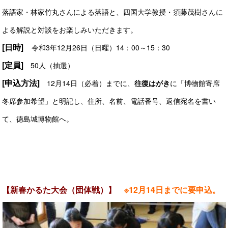
落語家・林家竹丸さんによる落語と、四国大学教授・須藤茂樹さんに
よる解説と対談をお楽しみいただきます。
[日時]
令和3年12月26日（日曜）14：00～15：30
[定員]
50人（抽選）
[申込方法]
12月14日（必着）までに、
往復はがき
に「博物館寄席
冬席参加希望」と明記し、住所、名前、電話番号、返信宛名を書い
て、徳島城博物館へ。
【新春かるた大会（団体戦）】
※12月14日までに要申込。