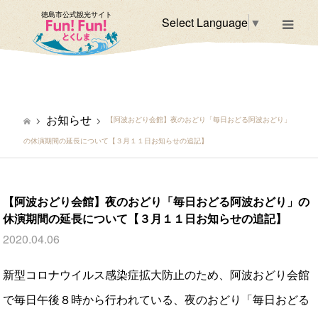
徳島市公式観光サイト
Select Language
▼
m
お知らせ
【阿波おどり会館】夜のおどり「毎日おどる阿波おどり」
の休演期間の延長について【３月１１日お知らせの追記】
【阿波おどり会館】夜のおどり「毎日おどる阿波おどり」の
休演期間の延長について【３月１１日お知らせの追記】
2020.04.06
新型コロナウイルス感染症拡大防止のため、阿波おどり会館
で毎日午後８時から行われている、夜のおどり「毎日おどる