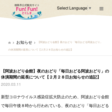
徳島市公式観光サイト
Select Language
▼
m
お知らせ
【阿波おどり会館】夜のおどり「毎日おどる阿波おどり」
の休演期間の延長について【２月２８日お知らせの追記】
【阿波おどり会館】夜のおどり「毎日おどる阿波おどり」の
休演期間の延長について【２月２８日お知らせの追記】
2020.03.11
新型コロナウイルス感染症拡大防止のため、阿波おどり会館
で毎日午後８時から行われている、夜のおどり「毎日おどる