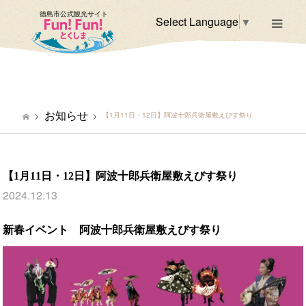
徳島市公式観光サイト
Select Language
▼
m
お知らせ
【1月11日・12日】阿波十郎兵衛屋敷えびす祭り
【1月11日・12日】阿波十郎兵衛屋敷えびす祭り
2024.12.13
新春イベント 阿波十郎兵衛屋敷えびす祭り