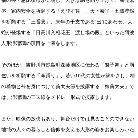
盛、家内安全を祈願する「えびす舞」、天下泰平・五穀豊穣
を祈願する「三番叟」、来年の干支である“巳”にあわせ、大
蛇が登場する「日高川入相花王 渡し場の段」といった阿波
人形浄瑠璃の演目を上演をします。
そのほか、吉野川市鴨島町森藤地区に伝わる「獅子舞」と雨
乞いを祈願する「傘踊り」、若い10代の女性が簪をさし、柄
の着物と裃を身につけて義太夫節を披露する「娘義太夫」で
は、浄瑠璃の三味線をメドレー形式で披露します。
また、映像の放映もあり、舞台だけでは見ることのできない
地域の人々の暮らしと信仰を支える人形の姿をお楽しみいた