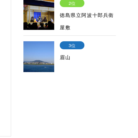
2位
徳島県立阿波十郎兵衛
屋敷
3位
眉山