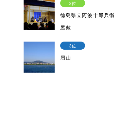
2位
徳島県立阿波十郎兵衛
屋敷
3位
眉山