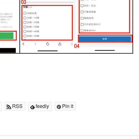
RSS
feedly
Pin it