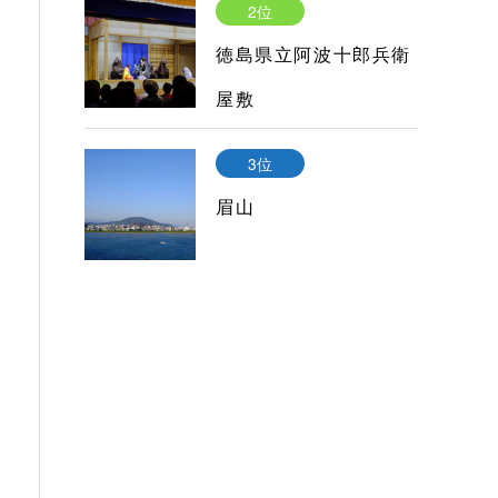
2位
徳島県立阿波十郎兵衛
屋敷
3位
眉山