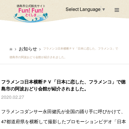
徳島市公式観光サイト
Select Language
▼
m
お知らせ
フラメンコ日本横断ＰＶ「日本に恋した、フラメンコ」で
徳島市の阿波おどり会館が紹介されました。
フラメンコ日本横断ＰＶ「日本に恋した、フラメンコ」で徳
島市の阿波おどり会館が紹介されました。
2020.02.27
フラメンコダンサー永田健氏が全国の踊り手に呼びかけて、
47都道府県を横断して撮影したプロモーションビデオ「日本