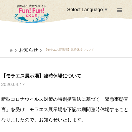
徳島市公式観光サイト
Select Language
▼
m
お知らせ
【モラエス展示場】臨時休場について
【モラエス展示場】臨時休場について
2020.04.17
新型コロナウイルス対策の特別措置法に基づく「緊急事態宣
言」を受け、モラエス展示場を下記の期間臨時休場すること
なりましたので、お知らせいたします。