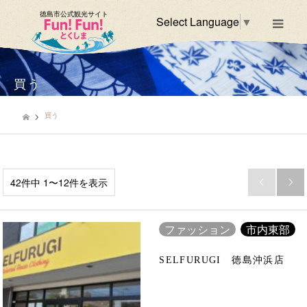
徳島市公式観光サイト
Select Language
▼
m
買う
買う
42件中 1〜12件を表示


ファッション
市内東部
SELFURUGI 徳島沖浜店