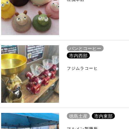
パンとコーヒー
市内西部
フジムラコーヒ
徳島土産
市内東部
マルメン製麺所