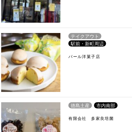
テイクアウト
駅前・新町周辺
パール洋菓子店
徳島土産
市内南部
有限会社 多家良培菌