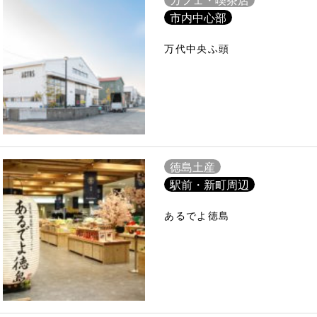
市内中心部
万代中央ふ頭
徳島土産
駅前・新町周辺
あるでよ徳島