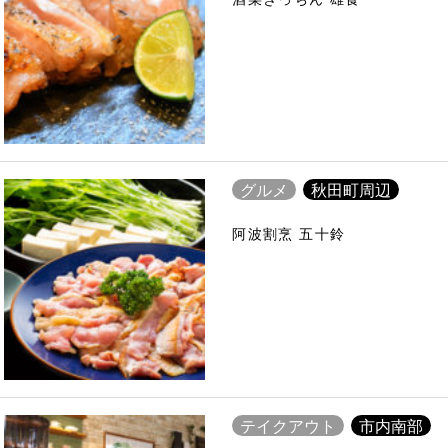
グルメ
秋田町周辺
阿波割烹 五十鈴
テイクアウト
市内南部