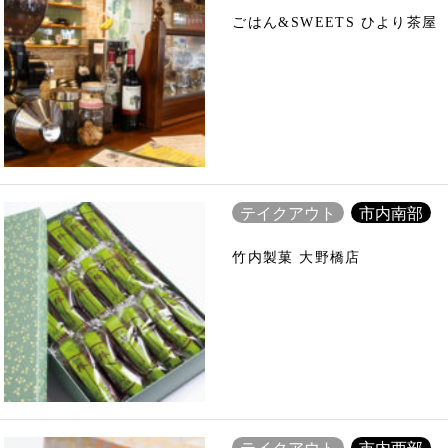
ごはん&SWEETS ひより茶屋
テイクアウト
市内南部
竹内製菓 大野橋店
テイクアウト
市内西部