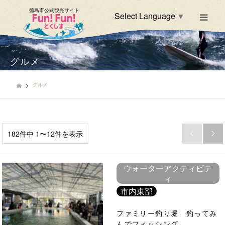
徳島市公式観光サイト
Select Language
▼
m
グルメ
グルメ
182件中 1〜12件を表示


ウォーターアクティビテ
ィ
市内東部
ファミリー釣り堀 釣ってみ
んでフィッシング