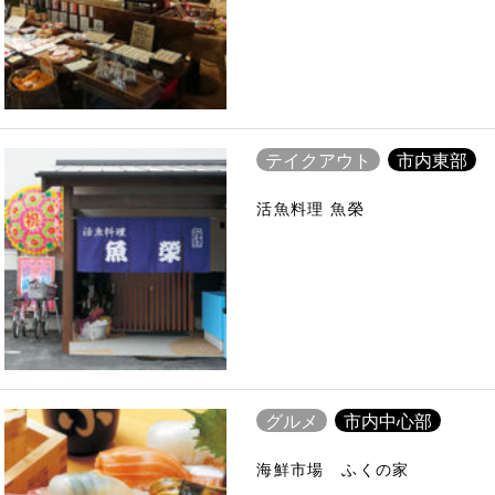
テイクアウト
市内東部
活魚料理 魚榮
グルメ
市内中心部
海鮮市場 ふくの家