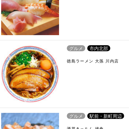
グルメ
市内北部
徳島ラーメン 大孫 川内店
グルメ
駅前・新町周辺
酒菜きっちん 雄食